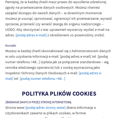
Pamiętaj, że w każdej chwili masz prawo do wycofania udzielonej
zgody na przetwarzanie danych osobowych. Możesz również
zażądać dostępu do swoich danych – w dowolnym momencie
możesz je usunąć, sprostować, ograniczyć ich przetwarzanie, wyrazić
sprzeciw, przenieść czy wnieść skargę do organu nadzorczego –
UODO. Aby skorzystać z ww. uprawnień wystarczy wysłać e-mail na
adres:
[podaj adres e-mail]
z określeniem co powinniśmy zrobić.
Kontakt
Możesz w każdej chwili skontaktować się z Administratorem danych
w celu uzyskania informacji e-mail: [podaj adres e-mail] tel. [podaj
numer telefonu +48...] (opłata jak za połączenie standardowe – wg.
cennika właściwego operatora) lub z osobą wyznaczoną jako
Inspektor Ochrony Danych Osobowych e-mail:
[podaj adres e-
mail]
tel:
[podaj numer telefonu +48...]
POLITYKA PLIKÓW COOKIES
ZBIERANIE DANYCH PRZEZ STRONĘ INTERNETOWĄ
Strona www
[podaj adres strony www]
zbiera informacje o
Użytkownikach zawarte w plikach cookies, w formie