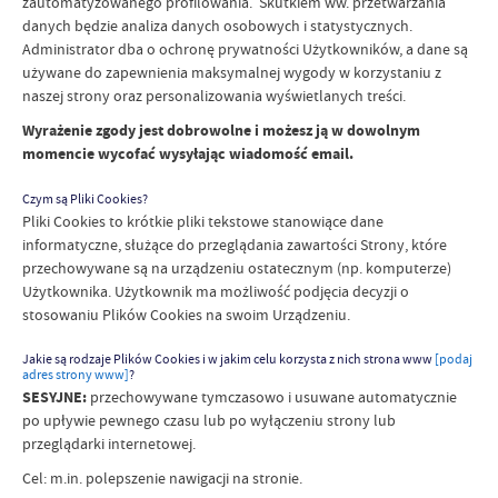
zautomatyzowanego profilowania. Skutkiem ww. przetwarzania
danych będzie analiza danych osobowych i statystycznych.
Administrator dba o ochronę prywatności Użytkowników, a dane są
używane do zapewnienia maksymalnej wygody w korzystaniu z
naszej strony oraz personalizowania wyświetlanych treści.
Wyrażenie zgody jest dobrowolne i możesz ją w dowolnym
momencie wycofać wysyłając wiadomość email.
Czym są Pliki Cookies?
Pliki Cookies to krótkie pliki tekstowe stanowiące dane
informatyczne, służące do przeglądania zawartości Strony, które
przechowywane są na urządzeniu ostatecznym (np. komputerze)
Użytkownika. Użytkownik ma możliwość podjęcia decyzji o
stosowaniu Plików Cookies na swoim Urządzeniu.
Jakie są rodzaje Plików Cookies i w jakim celu korzysta z nich strona www
[podaj
adres strony www]
?
SESYJNE:
przechowywane tymczasowo i usuwane automatycznie
po upływie pewnego czasu lub po wyłączeniu strony lub
przeglądarki internetowej.
Cel: m.in. polepszenie nawigacji na stronie.