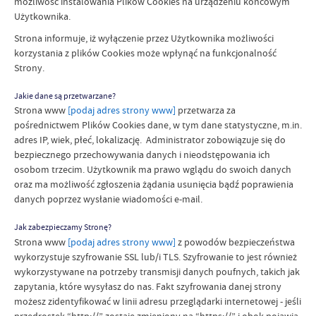
możliwość instalowania Plików Cookies na urządzeniu końcowym
Użytkownika.
Strona informuje, iż wyłączenie przez Użytkownika możliwości
korzystania z plików Cookies może wpłynąć na funkcjonalność
Strony.
Jakie dane są przetwarzane?
Strona www
[podaj adres strony www]
przetwarza za
pośrednictwem Plików Cookies dane, w tym dane statystyczne, m.in.
adres IP, wiek, płeć, lokalizację. Administrator zobowiązuje się do
bezpiecznego przechowywania danych i nieodstępowania ich
osobom trzecim. Użytkownik ma prawo wglądu do swoich danych
oraz ma możliwość zgłoszenia żądania usunięcia bądź poprawienia
danych poprzez wysłanie wiadomości e-mail.
Jak zabezpieczamy Stronę?
Strona www
[podaj adres strony www]
z powodów bezpieczeństwa
wykorzystuje szyfrowanie SSL lub/i TLS. Szyfrowanie to jest również
wykorzystywane na potrzeby transmisji danych poufnych, takich jak
zapytania, które wysyłasz do nas. Fakt szyfrowania danej strony
możesz zidentyfikować w linii adresu przeglądarki internetowej - jeśli
przedrostek “http://” zostaje zmieniony na “https://” i obok pojawia