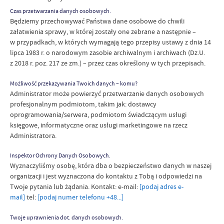
Czas przetwarzania danych osobowych.
Będziemy przechowywać Państwa dane osobowe do chwili
załatwienia sprawy, w której zostały one zebrane a następnie –
w przypadkach, w których wymagają tego przepisy ustawy z dnia 14
lipca 1983 r. o narodowym zasobie archiwalnym i archiwach (Dz.U.
z 2018 r. poz. 217 ze zm.) – przez czas określony w tych przepisach.
Możliwość przekazywania Twoich danych – komu?
Administrator może powierzyć przetwarzanie danych osobowych
profesjonalnym podmiotom, takim jak: dostawcy
oprogramowania/serwera, podmiotom świadczącym usługi
księgowe, informatyczne oraz usługi marketingowe na rzecz
Administratora.
Inspektor Ochrony Danych Osobowych.
Wyznaczyliśmy osobę, która dba o bezpieczeństwo danych w naszej
organizacji i jest wyznaczona do kontaktu z Tobą i odpowiedzi na
Twoje pytania lub żądania. Kontakt: e-mail:
[podaj adres e-
mail]
tel:
[podaj numer telefonu +48...]
Twoje uprawnienia dot. danych osobowych.