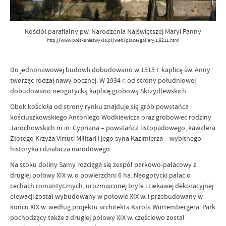
Kościół parafialny pw. Narodzenia Najświętszej Maryi Panny
http://www.polskaniezwykla.pl/web/place/gallery,1,9211.html
Do jednonawowej budowli dobudowano w 1515 r. kaplicę św. Anny
tworząc rodzaj nawy bocznej. W 1934 r. od strony południowej
dobudowano neogotycką kaplicę grobową Skrzydlewskich.
Obok kościoła od strony rynku znajduje się grób powstańca
kościuszkowskiego Antoniego Wodkiewicza oraz grobowiec rodziny
Jarochowskich m.in. Cypriana – powstańca listopadowego, kawalera
Złotego Krzyża Virtuti Militari i jego syna Kazimierza – wybitnego
historyka i działacza narodowego.
Na stoku doliny Samy rozciąga się zespół parkowo-pałacowy z
drugiej połowy XIX w. o powierzchni 6 ha. Neogotycki pałac o
cechach romantycznych, urozmaiconej bryle i ciekawej dekoracyjnej
elewacji został wybudowany w połowie XIX w. i przebudowany w
końcu XIX w. według projektu architekta Karola Würtembergera. Park
pochodzący także z drugiej połowy XIX w. częściowo został