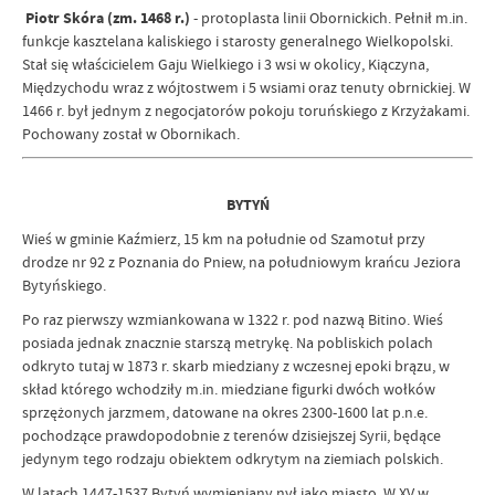
Piotr Skóra (zm. 1468 r.)
- protoplasta linii Obornickich. Pełnił m.in.
funkcje kasztelana kaliskiego i starosty generalnego Wielkopolski.
Stał się właścicielem Gaju Wielkiego i 3 wsi w okolicy, Kiączyna,
Międzychodu wraz z wójtostwem i 5 wsiami oraz tenuty obrnickiej. W
1466 r. był jednym z negocjatorów pokoju toruńskiego z Krzyżakami.
Pochowany został w Obornikach.
BYTYŃ
Wieś w gminie Kaźmierz, 15 km na południe od Szamotuł przy
drodze nr 92 z Poznania do Pniew, na południowym krańcu Jeziora
Bytyńskiego.
Po raz pierwszy wzmiankowana w 1322 r. pod nazwą Bitino. Wieś
posiada jednak znacznie starszą metrykę. Na pobliskich polach
odkryto tutaj w 1873 r. skarb miedziany z wczesnej epoki brązu, w
skład którego wchodziły m.in. miedziane figurki dwóch wołków
sprzężonych jarzmem, datowane na okres 2300-1600 lat p.n.e.
pochodzące prawdopodobnie z terenów dzisiejszej Syrii, będące
jedynym tego rodzaju obiektem odkrytym na ziemiach polskich.
W latach 1447-1537 Bytyń wymieniany nył jako miasto. W XV w.