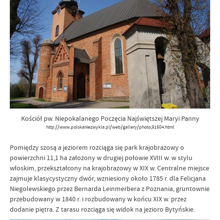
Kościół pw. Niepokalanego Poczęcia Najświętszej Maryi Panny
http://www.polskaniezwykla.pl/web/gallery/photo,91604.html
Pomiędzy szosą a jeziorem rozciąga się park krajobrazowy o
powierzchni 11,1 ha założony w drugiej połowie XVIII w. w stylu
włoskim, przekształcony na krajobrazowy w XIX w. Centralne miejsce
zajmuje klasycystyczny dwór, wzniesiony około 1785 r. dla Felicjana
Niegolewskiego przez Bernarda Leinmerbera z Poznania, gruntownie
przebudowany w 1840 r. i rozbudowany w końcu XIX w. przez
dodanie piętra. Z tarasu rozciąga się widok na jezioro Bytyńskie.