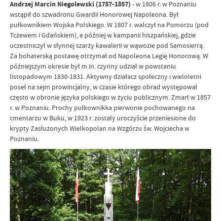
Andrzej Marcin Niegolewski (1787-1857)
- w 1806 r. w Poznaniu
wstąpił do szwadronu Gwardii Honorowej Napoleona. Był
pułkownikiem Wojska Polskiego. W 1807 r. walczył na Pomorzu (pod
Tczewem i Gdańskiem), a później w kampanii hiszpańskiej, gdzie
uczestniczył w słynnej szarży kawalerii w wąwozie pod Samosierrą.
Za bohaterską postawę otrzymał od Napoleona Legię Honorową. W
późniejszym okresie był m.in. czynny udział w powstaniu
listopadowym 1830-1831. Aktywny działacz społeczny i wieloletni
poseł na sejm prowincjalny, w czasie którego obrad występował
często w obronie języka polskiego w życiu publicznym. Zmarł w 1857
r. w Poznaniu. Prochy pułkownikka pierwonie pochowanego na
cmentarzu w Buku, w 1923 r. zostały uroczyście przeniesione do
krypty Zasłużonych Wielkopolan na Wzgórzu św. Wojciecha w
Poznaniu.