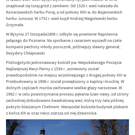
znajdował się tutaj gród z zamkiem. Od 1520 r. wieś należała do
Konarzewskich herbu Poraj, a od połowy XVII w. do Bojanowskich
herbu Junosza. W 1751 r. wieś kupił Andrzej Niegolewski herbu
Grzymała.
W Bytyniu 27 listopada1806 r. odbyło się powitanie Napoleona
jadącego do Poznania. Na spotkanie z cesarzem wyszedł na czele
kompanii piechoty młody porucznik, późniejszy sławny generał,
Dezydery Chłapowski.
Późnogotycki jednonawowy kościół pw. Niepokalanego Poczęcia
Najświętszej Maryi Panny z 1534 r., wzniesiony został
prawdopodobnie na miejscu wcześniejszego z drugiej połowy XIII w.
Przebudowany w 1906 r. został powiększony o kaplicę i kruchtę. W
dolnych częściach murów zachowane wielkie głazy narzutowe. W
1992 r. w celu powstrzymania procesu pękania ścian nawy, od strony
zachodniej dobudowano kwadratową wież, którą trzy lata później
pokryto blaszanym Chełmem. Nieopodal kościoła budynek plebanii
z końca XIX w. oraz nieco starsza od niej dzwonnica.