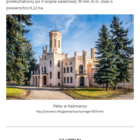
przekształcony po II wojnie światowej. W nim m.in. staw o
powierzchni 0,12 ha.
Pałac w Kaźmierzu
http://kazmierz.info/galeria/displayimage-3559.html