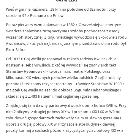
GAJ WIELKI
Wieś w gminie Kaźmierz , 18 km na południe od Szamotuł, przy
szosie nr 92 z Poznania do Pniew.
Po raz pierwszy wzmiankowana w 1382 r. O wcześniejszej metryce
świadczą znalezione tutaj naczynia i ozdoby pochodzące z osady
wczesnohistorycznej. Z Gaju Wielkiego wywodzili się Skórowie z rodu
Awdańców, z których najbardziej znanym przedstawicielem rodu był
Piotr Skóra.
Od 1832 r. Gaj Wielki pozostawał w rękach rodziny Kwileckich, a
następnie Hebanowskich, z której wywodził się znany architekt
Stanisław Hebanowski – twórca m.in. Teatru Polskiego oraz
kilkunastu XIX-wiecznych pałaców wielkopolskich. Z tejże rodziny
pochodził też znany reżyser teatralny – również Stanisław. W 1939 r.
majątek Gaj Wielki należał do doktora Bogumiła Hebanowskiego i
składał się z 1.483 ha ziemi, miał ceglarnię i gorzelnię.
Znajduje się tam dawny parterowy dworek-dom z końca XVIII w. Przy
nim 2 oficyny: z drugiej połowy XIX w. i przełomu XIX i XX w. Wśród
zabudowań gospodarczych zachowały się m.in. dawna gorzelnia i
obora z drugiej połowy XIX w. Przy szosie stoi budynek dawnej
poczty konnej o cechach późno klasycystycznych z połowy XIX w. z