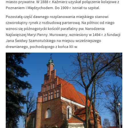
miasto prywatne. W 1888 r. Kaźmierz uzyskał połączenie kolejowe z
Poznaniem i Międzychodem. Do 1909 r. istniał tu szpital.
Pozostałą część dawnego rozplanowania miejskiego stanowi
czworokątny rynek z rozbudową parterową. Na północ od niego
wznosi się późnogotycki kościół parafialny pw. Narodzenia
Najświętszej Maryi Panny. Murowany, wzniesiony w 1494 r. z fundacji
Jana Świdwy Szamotulskiego na miejscu wcześniejszego
drewnianego, pochodzącego z końca XII w.