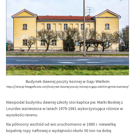
Budynek dawnej poczty konnej w Gaju Wielkim
https://relacje-fotograficzne.com/budynek-dawnej-poczty-konnej-w-gaju-wielkim-gmina-kazmierz/
Nieopodal budynku dawnej szkoły stoi kaplica pw. Matki Boskiej z
Lourdes wzniesiona w latach 1979-1981 wykorzystująca różnice w
wysokości terenu.
Na północny wschód od wsi uruchomiono w 1980 r. niewielką
kopalnię ropy naftowej o wydajności około 50 ton na dobę.