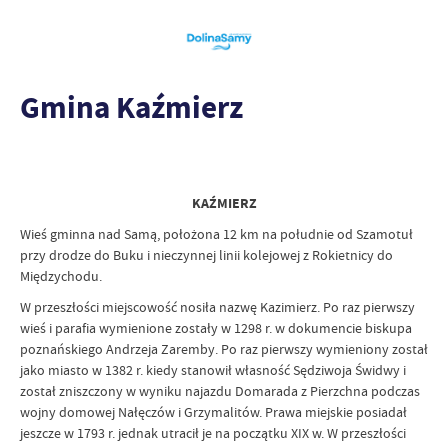
Gmina Kaźmierz
KAŹMIERZ
Wieś gminna nad Samą, położona 12 km na południe od Szamotuł
przy drodze do Buku i nieczynnej linii kolejowej z Rokietnicy do
Międzychodu.
W przeszłości miejscowość nosiła nazwę Kazimierz. Po raz pierwszy
wieś i parafia wymienione zostały w 1298 r. w dokumencie biskupa
poznańskiego Andrzeja Zaremby. Po raz pierwszy wymieniony został
jako miasto w 1382 r. kiedy stanowił własność Sędziwoja Świdwy i
został zniszczony w wyniku najazdu Domarada z Pierzchna podczas
wojny domowej Nałęczów i Grzymalitów. Prawa miejskie posiadał
jeszcze w 1793 r. jednak utracił je na początku XIX w. W przeszłości