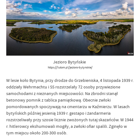
Jezioro Bytyńskie
https://lutom.pl/jezioro-bytynskie/
W lesie koło Bytynia, przy drodze do Grzebieniska, 4 listopada 1939 r.
oddziały Wehrmachtu i SS rozstrzelały 72 osoby przywiezione
samochodami z nieznanych miejscowości. Na zbrodni stanął
betonowy pomnik z tablica pamiątkową. Obecnie zwłoki
pomordowanych spoczywają na cmentarzu w Kaźmierzu. W lasach
bytyńskich później jesienią 1939 r. gestapo i żandarmeria
rozstrzeliwały przy szosie licznie zwożonych tutaj skazańców. W 1944
r. hitlerowcy ekshumowali mogiły, a zwłoki ofiar spalili. Zginęło w
tym miejscu około 200-300 osób.