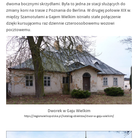
dwoma bocznymi skrzydłami. Była to jedna ze stacji służących do
zmiany koni na trasie z Poznania do Berlina. W drugiej połowie XIX w.
między Szamotułami a Gajem Wielkim istniało stałe połączenie
dzięki kursującemu raz dziennie czteroosobowemu wozowi
pocztowemu.
Dworek w Gaju Wielkim
https://regionwielkopolska.pl/katalog-obiektow/dwor-w-gaju-wielkim/